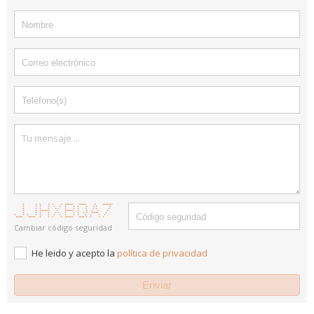
* * * * * * ****** ***** * *******
* * * * * * * * * * * * *
* * * * * * * * * * * * *
* * ******* * ****** * * * * *
* * * * * * * * * * * ***** *
* * * * * * * * * * * * * * *
***** ***** * * * * ****** **** * * * *
Cambiar código seguridad
He leido y acepto la
política de privacidad