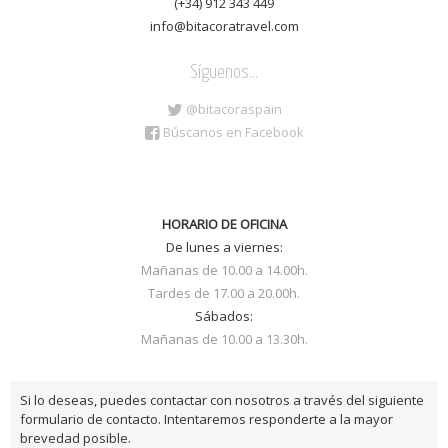
(+34) 912 343 449
info@bitacoratravel.com
Síguenos...
@bitacoraspain
Búscanos en Facebook
HORARIO DE OFICINA
De lunes a viernes:
Mañanas de 10.00 a 14.00h.
Tardes de 17.00 a 20.00h.
Sábados:
Mañanas de 10.00 a 13.30h.
Si lo deseas, puedes contactar con nosotros a través del siguiente
formulario de contacto. Intentaremos responderte a la mayor
brevedad posible.