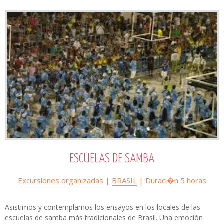
ESCUELAS DE SAMBA
Excursiones organizadas
|
BRASIL
| Duraci�n 5 horas
Asistimos y contemplamos los ensayos en los locales de las
escuelas de samba más tradicionales de Brasil. Una emoción