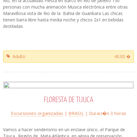
Río, en la actualidad. Fiesta en Barco en Rio de Janeiro 150
personas con mucha animación Musica electrónica entre otras
Maravillosa vista de Rio de la Bahia de Guanbara Las chicas
tienen barra libre hasta media noche y chicos 2x1 en bebidas
destiladas
Adulto
40.00 �
FLORESTA DE TIJUCA
Excursiones organizadas
|
BRASIL
| Duraci�n 3 horas
Vamos a hacer senderismo en un enclave único...el Parque de
Tijuca.. Región de Mata Atlántica, en aérea de preservación