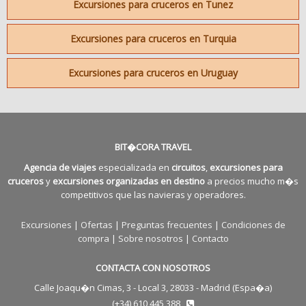
Excursiones para cruceros en Tunez
Excursiones para cruceros en Turquia
Excursiones para cruceros en Uruguay
BIT�CORA TRAVEL
Agencia de viajes
especializada en
circuitos
,
excursiones para
cruceros
y
excursiones organizadas en destino
a precios mucho m�s
competitivos que las navieras y operadores.
Excursiones
|
Ofertas
|
Preguntas frecuentes
|
Condiciones de
compra
|
Sobre nosotros
|
Contacto
CONTACTA CON NOSOTROS
Calle Joaqu�n Cimas, 3 - Local 3, 28033 - Madrid (Espa�a)
(+34) 610 445 388