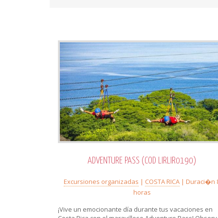
ADVENTURE PASS (COD LIRLIR0190)
Excursiones organizadas
|
COSTA RICA
| Duraci�n 
horas
¡Vive un emocionante día durante tus vacaciones en
Costa Rica con el maravilloso Adventure Pass! Observ