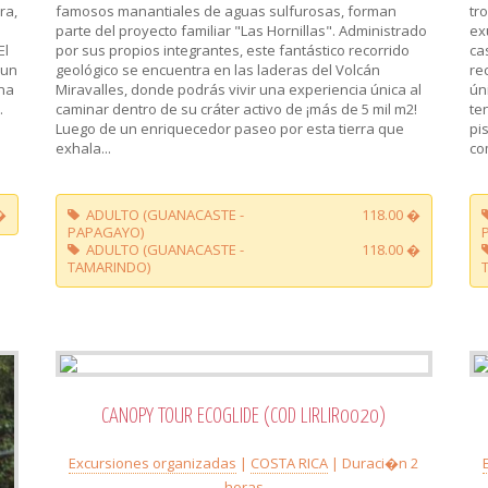
ra,
famosos manantiales de aguas sulfurosas, forman
tr
parte del proyecto familiar "Las Hornillas". Administrado
ex
El
por sus propios integrantes, este fantástico recorrido
ca
 un
geológico se encuentra en las laderas del Volcán
re
una
Miravalles, donde podrás vivir una experiencia única al
ún
.
caminar dentro de su cráter activo de ¡más de 5 mil m2!
te
Luego de un enriquecedor paseo por esta tierra que
pi
exhala...
co
�
ADULTO (GUANACASTE -
118.00 �
PAPAGAYO)
ADULTO (GUANACASTE -
118.00 �
TAMARINDO)
CANOPY TOUR ECOGLIDE (COD LIRLIR0020)
Excursiones organizadas
|
COSTA RICA
| Duraci�n 2
horas