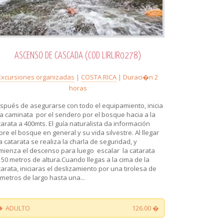
ASCENSO DE CASCADA (COD LIRLIR0278)
Excursiones organizadas
|
COSTA RICA
| Duraci�n 2
horas
spués de asegurarse con todo el equipamiento, inicia
a caminata por el sendero por el bosque hacia a la
tarata a 400mts. El guía naturalista da información
bre el bosque en general y su vida silvestre. Al llegar
la catarata se realiza la charla de seguridad, y
mienza el descenso para luego escalar la catarata
 50 metros de altura.Cuando llegas a la cima de la
tarata, iniciaras el deslizamiento por una tirolesa de
 metros de largo hasta una...
ADULTO
126.00 �