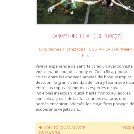
CANOPY CONGO TRAIL (COD LIR0057)
Excursiones organizadas
|
COSTA RICA
| Duraci�n 
horas
Vive la experiencia de sentirte como un ave! Con este
emocionante tour de canopy en Costa Rica, podrás
cruzar entre los enormes árboles del bosque tropical,
descubrir la gran diversidad de flora y fauna que habi
entre sus copas. Numerosas especies de aves,
increíbles insectos y, quizá, hasta monos aulladores,
son solo algunas de las fascinantes criaturas que
podrás encontrar. Además, los magníficos paisajes de
exuberante vegetación,...
ADULTO (GUANACASTE -
59.00 
PAPAGAYO)