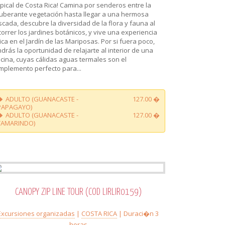
opical de Costa Rica! Camina por senderos entre la
uberante vegetación hasta llegar a una hermosa
scada, descubre la diversidad de la flora y fauna al
correr los jardines botánicos, y vive una experiencia
ica en el Jardín de las Mariposas. Por si fuera poco,
ndrás la oportunidad de relajarte al interior de una
scina, cuyas cálidas aguas termales son el
mplemento perfecto para...
ADULTO (GUANACASTE -
127.00 �
PAPAGAYO)
ADULTO (GUANACASTE -
127.00 �
TAMARINDO)
CANOPY ZIP LINE TOUR (COD LIRLIR0159)
Excursiones organizadas
|
COSTA RICA
| Duraci�n 3
horas