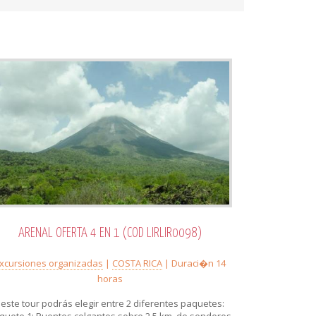
ARENAL OFERTA 4 EN 1 (COD LIRLIR0098)
xcursiones organizadas
|
COSTA RICA
| Duraci�n 14
horas
 este tour podrás elegir entre 2 diferentes paquetes:
quete 1: Puentes colgantes sobre 2.5 km. de senderos