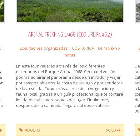
ARENAL TREKKING 1968 (COD LIRLIR0462)
6
Excursiones organizadas
|
COSTA RICA
| Duraci�n 5
horas
En este tour viajarás a través de los diferentes
De
s
escenarios del Parque Arenal 1968. Cerca del volcán
un
a
podrás admirar el panorama desde un mirador y viajar
ca
on
por campos abiertos, la costa de un lago y por senderos
so
s
de lava sólida. Conocerás acerca de la vegetación y
a 
fauna local gracias a un guía profesional que te contará
co
s
los datos más interesantes del lugar. Finalmente,
de
de
después de la caminata, llegarás al observatorio...
ca
30
�
ADULTO
90.00 �