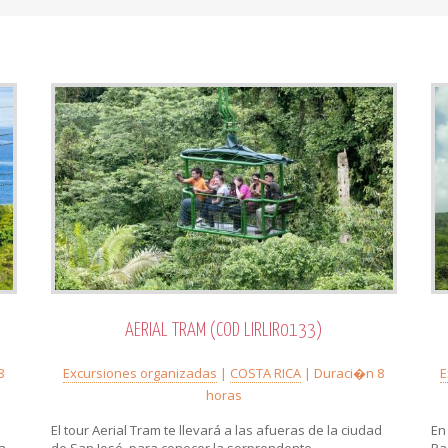
AERIAL TRAM (COD LIRLIR0133)
8
Excursiones organizadas
|
COSTA RICA
| Duraci�n 8
E
horas
El tour Aerial Tram te llevará a las afueras de la ciudad
En
a
de San José, para conocer la sorprendente
Pa