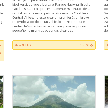
ark
biodiversidad que alberga el Parque Nacional Braulio
qu
Carrillo, situado a aproximadamente 20 minutos de la
po
ble
capital costarricense, justo al atravesar la Cordillera
Sa
Central. Al llegar a este lugar emprenderás un breve
tr
ng
recorrido, a bordo de un vehículo abierto, hasta el
tr
Centro de Visitantes; en el camino, pasarás por un
ad
pequeño río mientras observas algunas...
del
�
ADULTO
106.00 �
�