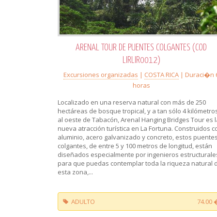
ARENAL TOUR DE PUENTES COLGANTES (COD
LIRLIR0012)
Excursiones organizadas
|
COSTA RICA
| Duraci�n 
horas
Localizado en una reserva natural con más de 250
hectáreas de bosque tropical, y a tan sólo 4 kilómetro
al oeste de Tabacón, Arenal Hanging Bridges Tour es l
nueva atracción turística en La Fortuna. Construidos c
aluminio, acero galvanizado y concreto, estos puente
colgantes, de entre 5 y 100 metros de longitud, están
diseñados especialmente por ingenieros estructurale
para que puedas contemplar toda la riqueza natural 
esta zona,...
ADULTO
74.00 