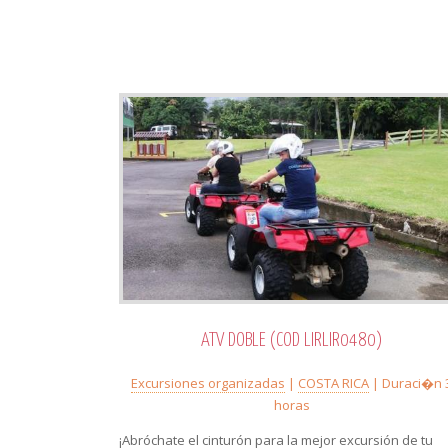
ATV DOBLE (COD LIRLIR0480)
Excursiones organizadas
|
COSTA RICA
| Duraci�n 
horas
¡Abróchate el cinturón para la mejor excursión de tu