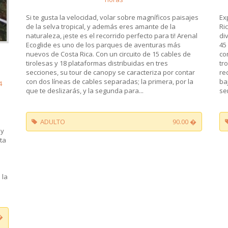
Si te gusta la velocidad, volar sobre magníficos paisajes
Ex
de la selva tropical, y además eres amante de la
Ri
naturaleza, ¡este es el recorrido perfecto para ti! Arenal
di
Ecoglide es uno de los parques de aventuras más
45
nuevos de Costa Rica. Con un circuito de 15 cables de
co
tirolesas y 18 plataformas distribuidas en tres
tr
secciones, su tour de canopy se caracteriza por contar
re
con dos líneas de cables separadas; la primera, por la
ba
4
que te deslizarás, y la segunda para...
se
ADULTO
90.00 �
 y
ta
 la
�