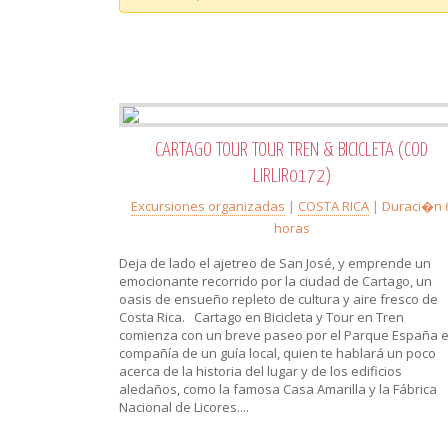
CARTAGO TOUR TOUR TREN & BICICLETA (COD
LIRLIR0172)
Excursiones organizadas
|
COSTA RICA
| Duraci�n 
horas
Deja de lado el ajetreo de San José, y emprende un
emocionante recorrido por la ciudad de Cartago, un
oasis de ensueño repleto de cultura y aire fresco de
Costa Rica. Cartago en Bicicleta y Tour en Tren
comienza con un breve paseo por el Parque España 
compañía de un guía local, quien te hablará un poco
acerca de la historia del lugar y de los edificios
aledaños, como la famosa Casa Amarilla y la Fábrica
Nacional de Licores....