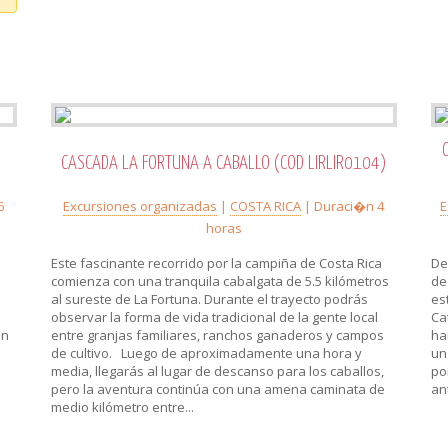
CASCADA LA FORTUNA A CABALLO (COD LIRLIR0104)
6
Excursiones organizadas
|
COSTA RICA
| Duraci�n 4
E
horas
Este fascinante recorrido por la campiña de Costa Rica
De
comienza con una tranquila cabalgata de 5.5 kilómetros
de
al sureste de La Fortuna. Durante el trayecto podrás
es
observar la forma de vida tradicional de la gente local
Ca
en
entre granjas familiares, ranchos ganaderos y campos
ha
de cultivo. Luego de aproximadamente una hora y
un
media, llegarás al lugar de descanso para los caballos,
po
pero la aventura continúa con una amena caminata de
an
medio kilómetro entre...