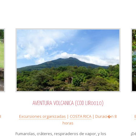
AVENTURA VOLCANICA (COD LIR0010)
3
Excursiones organizadas
|
COSTA RICA
| Duraci�n 8
horas
Fumarolas, cráteres, respiraderos de vapor, y los
¡D