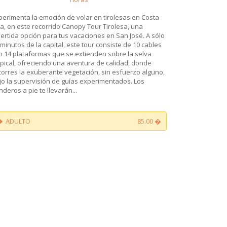
perimenta la emoción de volar en tirolesas en Costa
ca, en este recorrido Canopy Tour Tirolesa, una
vertida opción para tus vacaciones en San José. A sólo
 minutos de la capital, este tour consiste de 10 cables
n 14 plataformas que se extienden sobre la selva
opical, ofreciendo una aventura de calidad, donde
corres la exuberante vegetación, sin esfuerzo alguno,
jo la supervisión de guías experimentados. Los
nderos a pie te llevarán...
ADULTO
85.00 �