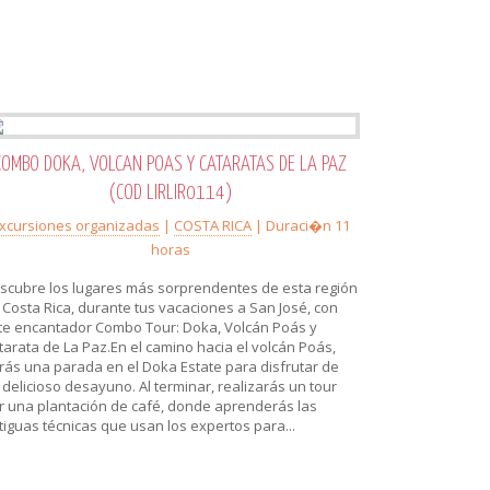
COMBO DOKA, VOLCAN POAS Y CATARATAS DE LA PAZ
(COD LIRLIR0114)
xcursiones organizadas
|
COSTA RICA
| Duraci�n 11
horas
scubre los lugares más sorprendentes de esta región
 Costa Rica, durante tus vacaciones a San José, con
te encantador Combo Tour: Doka, Volcán Poás y
tarata de La Paz.En el camino hacia el volcán Poás,
rás una parada en el Doka Estate para disfrutar de
 delicioso desayuno. Al terminar, realizarás un tour
r una plantación de café, donde aprenderás las
tiguas técnicas que usan los expertos para...