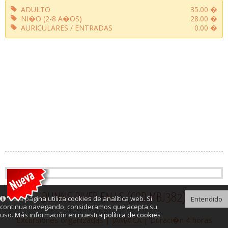
ADULTO
35.00 �
NI�O (2-8 A�OS)
28.00 �
AURICULARES / ENTRADAS
0.00 �
DUNNS RIVER FALLS (COD MBJ382)
Esta página utiliza cookies de analítica web. Si
Entendido
continua navegando, consideramos que acepta su
uso. Más información en nuestra
política de cookies
Excursiones organizadas
|
JAMAICA
| Duraci�n 4 horas