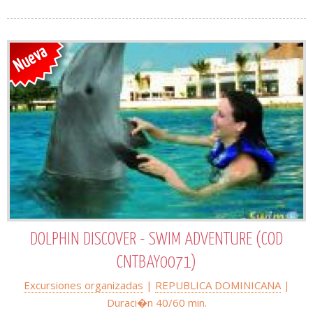
DOLPHIN DISCOVER - SWIM ADVENTURE (COD
CNTBAY0071)
Excursiones organizadas
|
REPUBLICA DOMINICANA
|
Duraci�n 40/60 min.