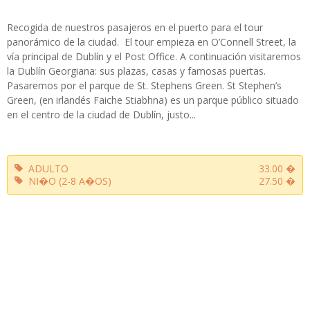
Recogida de nuestros pasajeros en el puerto para el tour
panorámico de la ciudad. El tour empieza en O’Connell Street, la
vía principal de Dublín y el Post Office. A continuación visitaremos
la Dublín Georgiana: sus plazas, casas y famosas puertas.
Pasaremos por el parque de St. Stephens Green. St Stephen’s
Green, (en irlandés Faiche Stiabhna) es un parque público situado
en el centro de la ciudad de Dublín, justo...
ADULTO
33.00 �
NI�O (2-8 A�OS)
27.50 �