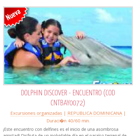
DOLPHIN DISCOVER - ENCUENTRO (COD
CNTBAY0072)
Excursiones organizadas
|
REPUBLICA DOMINICANA
|
Duraci�n 40/60 min.
¡Este encuentro con delfines es el inicio de una asombrosa
amistad! Disfruta de un inolvidable día en el paraíso terrenal de