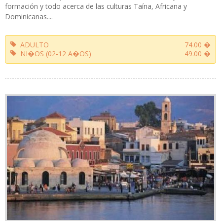
formación y todo acerca de las culturas Taína, Africana y
Dominicanas....
ADULTO
74.00 �
NI�OS (02-12 A�OS)
49.00 �