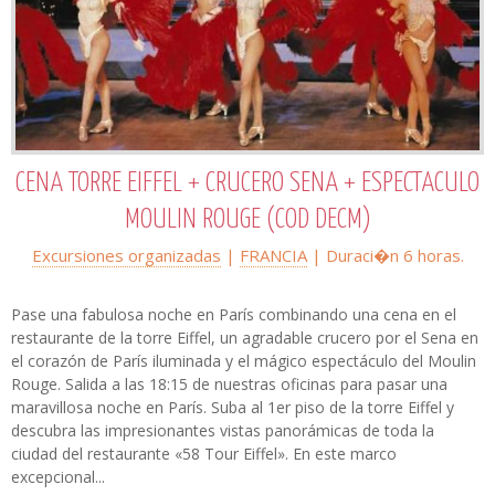
CENA TORRE EIFFEL + CRUCERO SENA + ESPECTACULO
MOULIN ROUGE (COD DECM)
Excursiones organizadas
|
FRANCIA
| Duraci�n 6 horas.
Pase una fabulosa noche en París combinando una cena en el
restaurante de la torre Eiffel, un agradable crucero por el Sena en
el corazón de París iluminada y el mágico espectáculo del Moulin
Rouge. Salida a las 18:15 de nuestras oficinas para pasar una
maravillosa noche en París. Suba al 1er piso de la torre Eiffel y
descubra las impresionantes vistas panorámicas de toda la
ciudad del restaurante «58 Tour Eiffel». En este marco
excepcional...