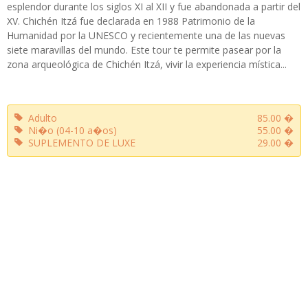
esplendor durante los siglos XI al XII y fue abandonada a partir del
XV. Chichén Itzá fue declarada en 1988 Patrimonio de la
Humanidad por la UNESCO y recientemente una de las nuevas
siete maravillas del mundo. Este tour te permite pasear por la
zona arqueológica de Chichén Itzá, vivir la experiencia mística...
Adulto
85.00 �
Ni�o (04-10 a�os)
55.00 �
SUPLEMENTO DE LUXE
29.00 �