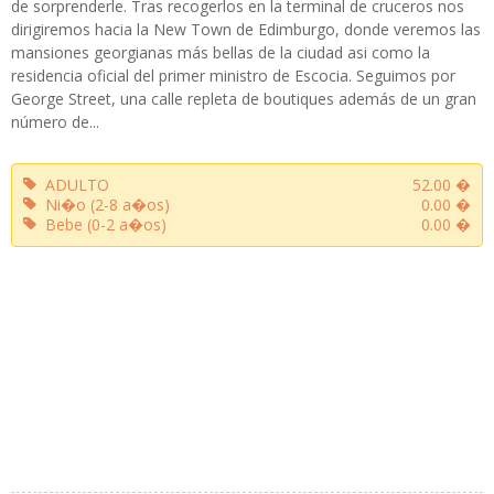
de sorprenderle. Tras recogerlos en la terminal de cruceros nos
dirigiremos hacia la New Town de Edimburgo, donde veremos las
mansiones georgianas más bellas de la ciudad asi como la
residencia oficial del primer ministro de Escocia. Seguimos por
George Street, una calle repleta de boutiques además de un gran
número de...
ADULTO
52.00 �
Ni�o (2-8 a�os)
0.00 �
Bebe (0-2 a�os)
0.00 �