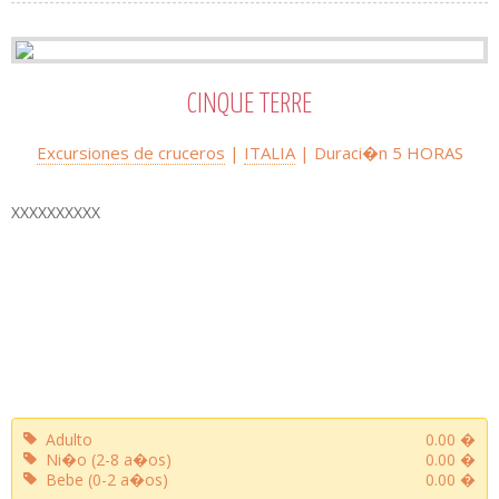
CINQUE TERRE
Excursiones de cruceros
|
ITALIA
| Duraci�n 5 HORAS
XXXXXXXXXX
Adulto
0.00 �
Ni�o (2-8 a�os)
0.00 �
Bebe (0-2 a�os)
0.00 �