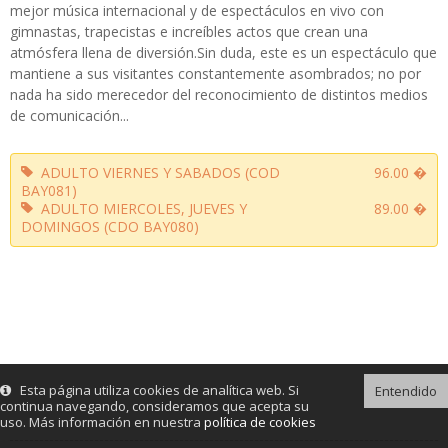
mejor música internacional y de espectáculos en vivo con
gimnastas, trapecistas e increíbles actos que crean una
atmósfera llena de diversión.Sin duda, este es un espectáculo que
mantiene a sus visitantes constantemente asombrados; no por
nada ha sido merecedor del reconocimiento de distintos medios
de comunicación...
ADULTO VIERNES Y SABADOS (COD
96.00 �
BAY081)
ADULTO MIERCOLES, JUEVES Y
89.00 �
DOMINGOS (CDO BAY080)
Esta página utiliza cookies de analítica web. Si
Entendido
continua navegando, consideramos que acepta su
uso. Más información en nuestra
política de cookies