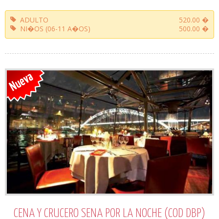
ADULTO
520.00 �
NI�OS (06-11 A�OS)
500.00 �
CENA Y CRUCERO SENA POR LA NOCHE (COD DBP)