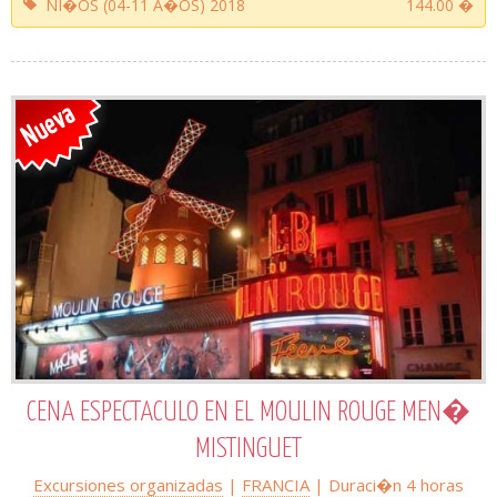
NI�OS (04-11 A�OS) 2018
144.00 �
CENA ESPECTACULO EN EL MOULIN ROUGE MEN�
MISTINGUET
Excursiones organizadas
|
FRANCIA
| Duraci�n 4 horas