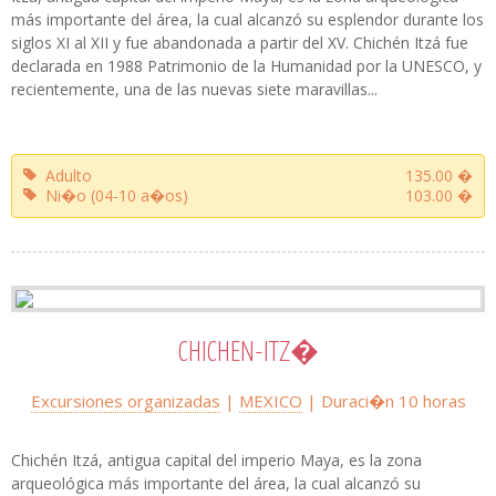
más importante del área, la cual alcanzó su esplendor durante los
siglos XI al XII y fue abandonada a partir del XV. Chichén Itzá fue
declarada en 1988 Patrimonio de la Humanidad por la UNESCO, y
recientemente, una de las nuevas siete maravillas...
Adulto
135.00 �
Ni�o (04-10 a�os)
103.00 �
CHICHEN-ITZ�
Excursiones organizadas
|
MEXICO
| Duraci�n 10 horas
Chichén Itzá, antigua capital del imperio Maya, es la zona
arqueológica más importante del área, la cual alcanzó su