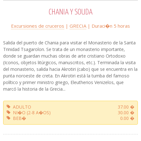
CHANIA Y SOUDA
Excursiones de cruceros
|
GRECIA
| Duraci�n 5 horas
Salida del puerto de Chania para visitar el Monasterio de la Santa
Trinidad Tsagarolon. Se trata de un monasterio importante,
donde se guardan muchas obras de arte cristiano Ortodoxo
(Iconos, objetos litúrgicos, manuscritos, etc.). Terminada la visita
del monasterio, salida hacia Akrotiri (cabo) que se encuentra en la
punta noroeste de creta. En Akrotiri está la tumba del famoso
político y primer ministro griego, Eleutherios Venizelos, que
marcó la historia de la Grecia...
ADULTO
37.00 �
NI�O (2-8 A�OS)
30.00 �
BEB�
0.00 �