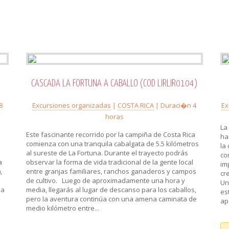
CASCADA LA FORTUNA A CABALLO (COD LIRLIR0104)
8
Excursiones organizadas
|
COSTA RICA
| Duraci�n 4
Ex
horas
La
Este fascinante recorrido por la campiña de Costa Rica
ha
comienza con una tranquila cabalgata de 5.5 kilómetros
la
al sureste de La Fortuna. Durante el trayecto podrás
co
a
observar la forma de vida tradicional de la gente local
im
,
entre granjas familiares, ranchos ganaderos y campos
cr
de cultivo. Luego de aproximadamente una hora y
Un
la
media, llegarás al lugar de descanso para los caballos,
es
pero la aventura continúa con una amena caminata de
apa
medio kilómetro entre...