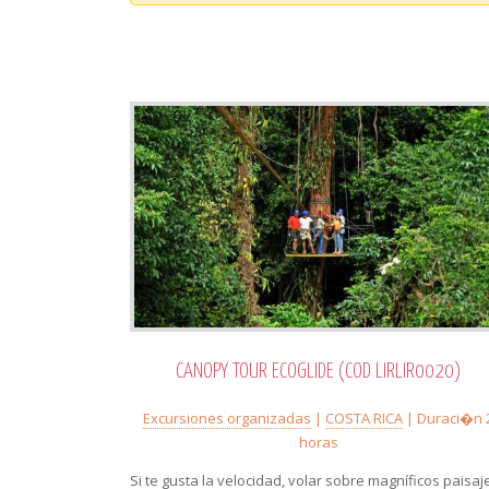
CANOPY TOUR ECOGLIDE (COD LIRLIR0020)
Excursiones organizadas
|
COSTA RICA
| Duraci�n 
horas
Si te gusta la velocidad, volar sobre magníficos paisaj