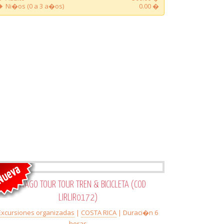
Ni�os (0 a 3 a�os)
0.00 �
CARTAGO TOUR TOUR TREN & BICICLETA (COD
LIRLIR0172)
Excursiones organizadas
|
COSTA RICA
| Duraci�n 6
horas