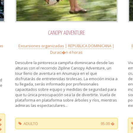
CANOPY ADVENTURE
as
Excursiones organizadas
|
REPUBLICA DOMINICANA
|
Duraci�n 4 horas
Descubre la pintoresca campiña dominicana desde las
Vi
alturas con el recorrido Zipline Canopy Adventure, un
em
tour lleno de aventura en Anumaya en el que
cr
disfrutarás de entretenidas tirolesas. La emoción inicia a
de
nd
tu llegada, serás informado por profesionales
en
re
capacitados sobre equipo y medidas de seguridad para
in
que tu única preocupación sea la de divertirte. Vuela de
so
plataforma en plataforma sobre árboles y ríos, mientras
po
admiras las espectaculares...
ex
�
ADULTO
95.00 �
�
�