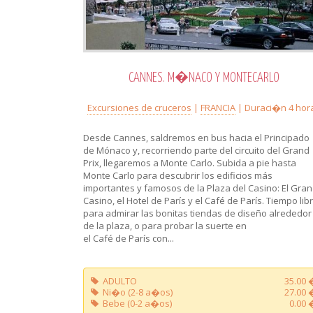
CANNES. M�NACO Y MONTECARLO
Excursiones de cruceros
|
FRANCIA
| Duraci�n 4 hor
Desde Cannes, saldremos en bus hacia el Principado
de Mónaco y, recorriendo parte del circuito del Grand
Prix, llegaremos a Monte Carlo. Subida a pie hasta
Monte Carlo para descubrir los edificios más
importantes y famosos de la Plaza del Casino: El Gra
Casino, el Hotel de París y el Café de París. Tiempo lib
para admirar las bonitas tiendas de diseño alrededor
de la plaza, o para probar la suerte en
el Café de París con...
ADULTO
35.00 
Ni�o (2-8 a�os)
27.00 
Bebe (0-2 a�os)
0.00 