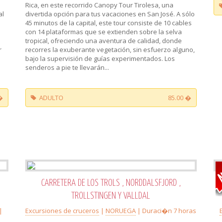
Rica, en este recorrido Canopy Tour Tirolesa, una
al
divertida opción para tus vacaciones en San José. A sólo
45 minutos de la capital, este tour consiste de 10 cables
con 14 plataformas que se extienden sobre la selva
tropical, ofreciendo una aventura de calidad, donde
r
recorres la exuberante vegetación, sin esfuerzo alguno,
a
bajo la supervisión de guías experimentados. Los
senderos a pie te llevarán...
�
ADULTO
85.00 �
CARRETERA DE LOS TROLS , NORDDALSFJORD ,
TROLLSTINGEN Y VALLDAL
|
Excursiones de cruceros
|
NORUEGA
| Duraci�n 7 horas