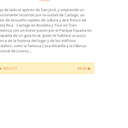
ja de lado el ajetreo de San José, y emprende un
ocionante recorrido por la ciudad de Cartago, un
sis de ensueño repleto de cultura y aire fresco de
sta Rica. Cartago en Bicicleta y Tour en Tren
mienza con un breve paseo por el Parque España en
mpañía de un guía local, quien te hablará un poco
erca de la historia del lugar y de los edificios
edaños, como la famosa Casa Amarilla y la Fábrica
cional de Licores....
ADULTO
64.00 �