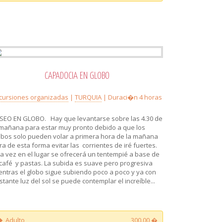
CAPADOCIA EN GLOBO
cursiones organizadas
|
TURQUIA
| Duraci�n 4 horas
SEO EN GLOBO. Hay que levantarse sobre las 4.30 de
 mañana para estar muy pronto debido a que los
obos solo pueden volar a primera hora de la mañana
ra de esta forma evitar las corrientes de iré fuertes.
a vez en el lugar se ofrecerá un tentempié a base de
 café y pastas. La subida es suave pero progresiva
entras el globo sigue subiendo poco a poco y ya con
stante luz del sol se puede contemplar el increíble...
Adulto
300.00 �