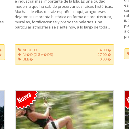
e industrial más importante de la Isla. Es una ciudad
es
moderna que ha sabido preservar sus raíces históricas.
co
Muchas de ellas de raíz española, aquí, aragoneses
ca
dejaron su impronta histórica en forma de arquitectura,
IN
 es
murallas, fortificaciones y preciosos palacios. Una
pi
particular atmósfera se siente hoy, a lo largo de toda...
a 
pr
�
ADULTO
34.00 �
�
NI�O (2-8 A�OS)
27.00 �
BEB�
0.00 �