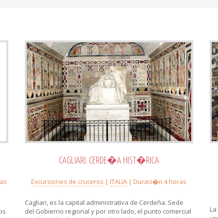
CAGLIARI. CERDE�A HIST�RICA
ras
Excursiones de cruceros
|
ITALIA
| Duraci�n 4 horas
Cagliari, es la capital administrativa de Cerdeña. Sede
La
os
del Gobierno regional y por otro lado, el punto comercial
ur