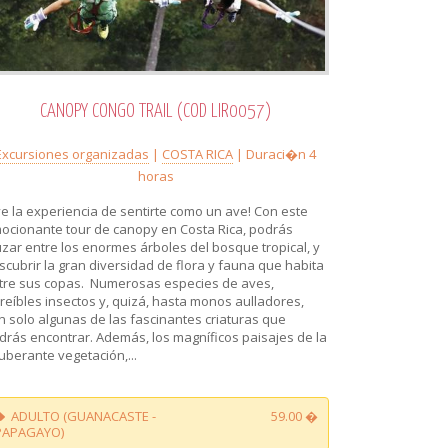
CANOPY CONGO TRAIL (COD LIR0057)
Excursiones organizadas
|
COSTA RICA
| Duraci�n 4
horas
ve la experiencia de sentirte como un ave! Con este
ocionante tour de canopy en Costa Rica, podrás
uzar entre los enormes árboles del bosque tropical, y
scubrir la gran diversidad de flora y fauna que habita
tre sus copas. Numerosas especies de aves,
creíbles insectos y, quizá, hasta monos aulladores,
n solo algunas de las fascinantes criaturas que
drás encontrar. Además, los magníficos paisajes de la
uberante vegetación,...
ADULTO (GUANACASTE -
59.00 �
PAPAGAYO)