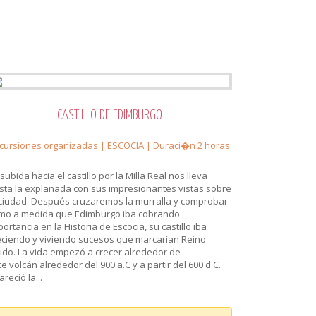
CASTILLO DE EDIMBURGO
cursiones organizadas
|
ESCOCIA
| Duraci�n 2 horas
 subida hacia el castillo por la Milla Real nos lleva
sta la explanada con sus impresionantes vistas sobre
 ciudad. Después cruzaremos la murralla y comprobar
mo a medida que Edimburgo iba cobrando
portancia en la Historia de Escocia, su castillo iba
eciendo y viviendo sucesos que marcarían Reino
ido. La vida empezó a crecer alrededor de
te volcán alrededor del 900 a.C y a partir del 600 d.C.
reció la...