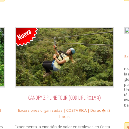
Ex
PA
la
gl
pa
Un
té
CANOPY ZIP LINE TOUR (COD LIRLIR0159)
mi
ba
2
Excursiones organizadas
|
COSTA RICA
| Duraci�n 3
horas
es
Experimenta la emoción de volar en tirolesas en Costa