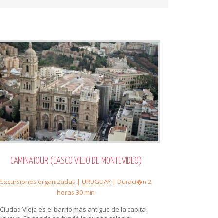
CAMINATOUR (CASCO VIEJO DE MONTEVIDEO)
Excursiones organizadas
|
URUGUAY
| Duraci�n 2
horas 30 min
 Ciudad Vieja es el barrio más antiguo de la capital
uguaya. Es donde se fundó la ciudad colonial