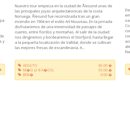
Nuestro tour empieza en la ciudad de Ålesund unas de
De
las principales joyas arquitectæonicas de la costa
em
Noruega. Ålesund fue reconstruida tras un gran
apa
oa
incendio en 1904 en el estilo Art Nouveau. En la jornada
Co
disfrutaremos de una inmensidad de paisajes de
co
cuento, entre fiordos y montañas. Al salir de la ciudad
 de
co
nos dirigiremos y bordearemos el Storfjord, hasta llegar
s y
ac
a la pequeña localización de Valldal, donde se cultivan
al
las mejores fresas de escandinavia. A...
Na
ADULTO
65.00 �
�
NI�O (2-8 A�OS)
55.00 �
BEB�
0.00 �