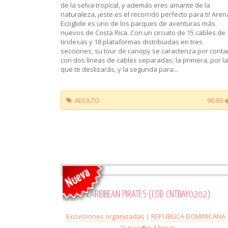
de la selva tropical, y además eres amante de la
naturaleza, ¡este es el recorrido perfecto para ti! Aren
Ecoglide es uno de los parques de aventuras más
nuevos de Costa Rica. Con un circuito de 15 cables de
tirolesas y 18 plataformas distribuidas en tres
secciones, su tour de canopy se caracteriza por conta
con dos líneas de cables separadas; la primera, por l
que te deslizarás, y la segunda para...
ADULTO
90.00 
CARIBBEAN PIRATES (COD CNTBAY0202)
Excursiones organizadas
|
REPUBLICA DOMINICANA
Duraci�n 4 horas