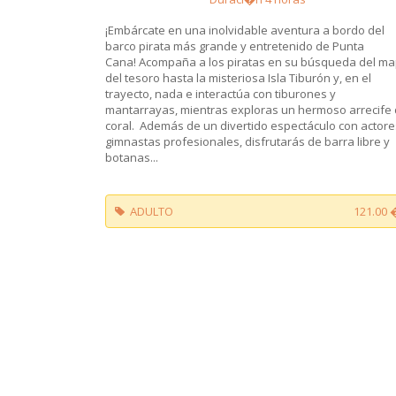
¡Embárcate en una inolvidable aventura a bordo del
barco pirata más grande y entretenido de Punta
Cana! Acompaña a los piratas en su búsqueda del m
del tesoro hasta la misteriosa Isla Tiburón y, en el
trayecto, nada e interactúa con tiburones y
mantarrayas, mientras exploras un hermoso arrecife
coral. Además de un divertido espectáculo con actore
gimnastas profesionales, disfrutarás de barra libre y
botanas...
ADULTO
121.00 