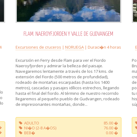
FLAM. NAEROYFJORDEN Y VALLE DE GUDVANGEM
4
Excursiones de cruceros
|
NORUEGA
| Duraci�n 4 horas
Excursión en Ferry desde Flam para ver el Fiordo
Po
Naeroyfjorden y admirar la belleza del paisaje.
Br
Navegaremos lentamente a través de los 17 kms. de
ma
extensión del Fiordo (500 metros de profundidad),
cr
rodeado de montañas escarpadas (hasta los 1400
de
metros), cascadas y pasajes idílicos estrechos, llegando
po
do
hasta el final del fiordo. Al término de nuestro recorrido
tu
do
llegaremos al pequeño pueblo de Gudvangen, rodeado
hi
do
de impresionantes montañas, donde...
súp
ADULTO
85.00 �
�
NI�O (2-8 A�OS)
76.00 �
�
BEB�
0.00 �