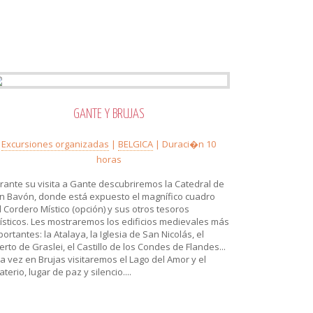
GANTE Y BRUJAS
Excursiones organizadas
|
BELGICA
| Duraci�n 10
horas
rante su visita a Gante descubriremos la Catedral de
n Bavón, donde está expuesto el magnífico cuadro
l Cordero Místico (opción) y sus otros tesoros
tísticos. Les mostraremos los edificios medievales más
portantes: la Atalaya, la Iglesia de San Nicolás, el
erto de Graslei, el Castillo de los Condes de Flandes...
a vez en Brujas visitaremos el Lago del Amor y el
terio, lugar de paz y silencio....