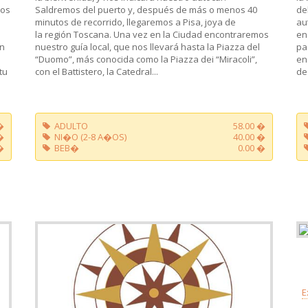
ros
Saldremos del puerto y, después de más o menos 40
de
minutos de recorrido, llegaremos a Pisa, joya de
au
la región Toscana. Una vez en la Ciudad encontraremos
en
en
nuestro guía local, que nos llevará hasta la Piazza del
pa
“Duomo”, más conocida como la Piazza dei “Miracoli”,
en
tu
con el Battistero, la Catedral...
de
�
ADULTO
58.00 �
�
NI�O (2-8 A�OS)
40.00 �
�
BEB�
0.00 �
E