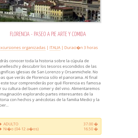
FLORENCIA - PASEO A PIE ARTE Y COMIDA
Excursiones organizadas
|
ITALIA
| Duraci�n 3 horas
drás conocer toda la historia sobre la cúpula de
unelleschi y descubrir los tesoros escondidos de las
gnificas iglesias de San Lorenzo y Orsanmichele. No
eas que verás de Florencia sólo el panorama. Al final
 este tour comprenderás por qué Florencia es famosa
r su cultura del buen comer y del vino. Alimentaremos
 imaginación explorando partes interesantes de la
storia con hechos y anécdotas de la familia Medici y la
er...
ADULTO
37.00 �
Ni�o (04-12 a�os)
16.50 �