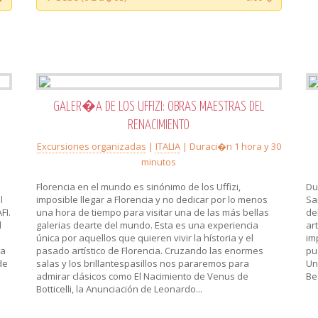
GALER�A DE LOS UFFIZI: OBRAS MAESTRAS DEL
RENACIMIENTO
Excursiones organizadas
|
ITALIA
| Duraci�n 1 hora y 30
minutos
Florencia en el mundo es sinónimo de los Uffizi,
Du
l
imposible llegar a Florencia y no dedicar por lo menos
Sa
FI.
una hora de tiempo para visitar una de las más bellas
de
l
galerias dearte del mundo. Esta es una experiencia
ar
única por aquellos que quieren vivir la hístoria y el
im
ra
pasado artístico de Florencia. Cruzando las enormes
pu
de
salas y los brillantespasillos nos pararemos para
Un
o
admirar clásicos como El Nacimiento de Venus de
Bea
Botticelli, la Anunciación de Leonardo...