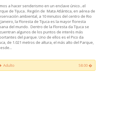
mos a hacer senderismo en un enclave único...el
rque de Tijuca.. Región de Mata Atlántica, en aérea de
eservación ambiental, a 10 minutos del centro de Rio
 Janeiro, la Floresta de Tijuca es la mayor floresta
bana del mundo. Dentro de la Floresta da Tijuca se
cuentran algunos de los puntos de interés más
portantes del parque. Uno de ellos es el Pico da
juca, de 1.021 metros de altura, el más alto del Parque,
desde...
Adulto
58.00 �