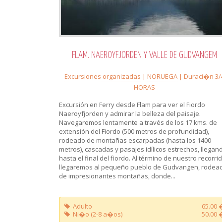
FLAM. NAEROYFJORDEN Y VALLE DE GUDVANGEM
Excursiones organizadas
|
NORUEGA
| Duraci�n 3/
HORAS
Excursión en Ferry desde Flam para ver el Fiordo
Naeroyfjorden y admirar la belleza del paisaje.
Navegaremos lentamente a través de los 17 kms. de
extensión del Fiordo (500 metros de profundidad),
rodeado de montañas escarpadas (hasta los 1400
metros), cascadas y pasajes idílicos estrechos, llegan
hasta el final del fiordo. Al término de nuestro recorri
llegaremos al pequeño pueblo de Gudvangen, rodea
de impresionantes montañas, donde...
Adulto
65.00 
Ni�o (2-8 a�os)
50.00 