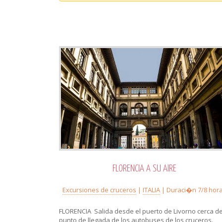
FLORENCIA A SU AIRE
Excursiones de cruceros
|
ITALIA
| Duraci�n 7/8 hor
FLORENCIA Salida desde el puerto de Livorno cerca de
punto de llegada de los autobuses de los cruceros.