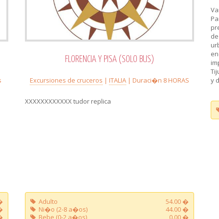
Va
Pa
pr
de
ur
en
FLORENCIA Y PISA (SOLO BUS)
im
Ti
s
Excursiones de cruceros
|
ITALIA
| Duraci�n 8 HORAS
y 
XXXXXXXXXXXX tudor replica
�
Adulto
54.00 �
�
Ni�o (2-8 a�os)
44.00 �
�
Bebe (0-2 a�os)
0.00 �