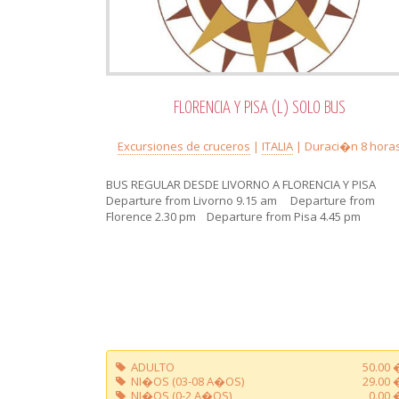
FLORENCIA Y PISA (L) SOLO BUS
Excursiones de cruceros
|
ITALIA
| Duraci�n 8 hora
BUS REGULAR DESDE LIVORNO A FLORENCIA Y PISA
Departure from Livorno 9.15 am Departure from
Florence 2.30 pm Departure from Pisa 4.45 pm
ADULTO
50.00 
NI�OS (03-08 A�OS)
29.00 
NI�OS (0-2 A�OS)
0.00 