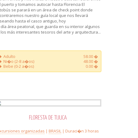
l puerto y tomamos autocar hasta Florencia El
tobús se parará en un área de check point donde
contraremos nuestro guía local que nos llevará
seando hasta el casco antiguo, hoy
 día área peatonal, que guarda en su interior algunos
 los más interesantes tesoros del arte y arquitectura...
Adulto
58.00 �
Ni�o (2-8 a�os)
48.00 �
Bebe (0-2 a�os)
0.00 �
FLORESTA DE TIJUCA
xcursiones organizadas
|
BRASIL
| Duraci�n 3 horas