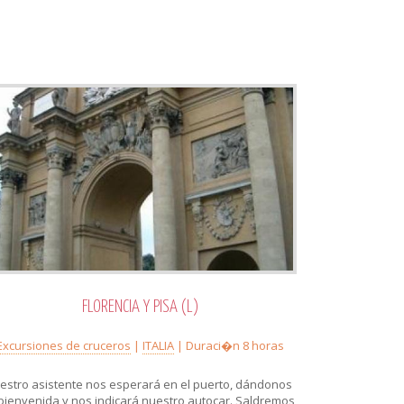
FLORENCIA Y PISA (L)
Excursiones de cruceros
|
ITALIA
| Duraci�n 8 horas
estro asistente nos esperará en el puerto, dándonos
 bienvenida y nos indicará nuestro autocar. Saldremos