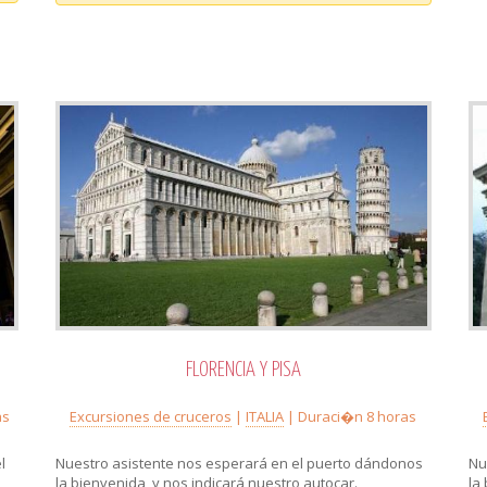
FLORENCIA Y PISA
as
Excursiones de cruceros
|
ITALIA
| Duraci�n 8 horas
l
Nuestro asistente nos esperará en el puerto dándonos
Nu
la bienvenida, y nos indicará nuestro autocar.
la