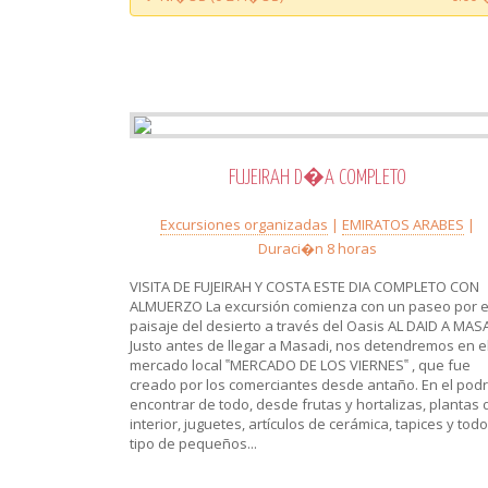
FUJEIRAH D�A COMPLETO
Excursiones organizadas
|
EMIRATOS ARABES
|
Duraci�n 8 horas
VISITA DE FUJEIRAH Y COSTA ESTE DIA COMPLETO CON
ALMUERZO La excursión comienza con un paseo por e
paisaje del desierto a través del Oasis AL DAID A MASA
Justo antes de llegar a Masadi, nos detendremos en e
mercado local ‟MERCADO DE LOS VIERNES‟ , que fue
creado por los comerciantes desde antaño. En el pod
encontrar de todo, desde frutas y hortalizas, plantas 
interior, juguetes, artículos de cerámica, tapices y tod
tipo de pequeños...