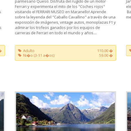
parmesano Queso. Disfruta del rugido de un motor
Ja
Ferrari y experimenta el mito de los "Coches rojos"
el
s
visitando el FERRARI MUSEO en Maranello! Aprende
Ba
sobre la leyenda del "Caballo Cavallino" a través de una
me
exposición de imágenes, vintage autos, monoplazas F1 y
s
admirar los trofeos ganados por los equipos de
carreras de Ferrari en todo el mundo y años....
�
Adulto
110.00 �
Ni�o (3-11 a�os)
59.00 �