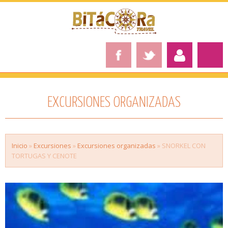
EXCURSIONES ORGANIZADAS
Inicio
»
Excursiones
»
Excursiones organizadas
» SNORKEL CON
TORTUGAS Y CENOTE