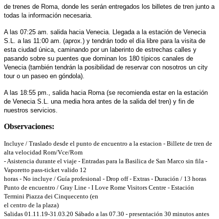
de trenes de Roma, donde les serán entregados los billetes de tren junto a
todas la información necesaria.
A las 07:25 am. salida hacia Venecia. Llegada a la estación de Venecia
S.L. a las 11:00 am. (aprox.) y tendrán todo el día libre para la visita de
esta ciudad única, caminando por un laberinto de estrechas calles y
pasando sobre su puentes que dominan los 180 típicos canales de
Venecia (también tendrán la posibilidad de reservar con nosotros un city
tour o un paseo en góndola).
A las 18:55 pm., salida hacia Roma (se recomienda estar en la estación
de Venecia S.L. una media hora antes de la salida del tren) y fin de
nuestros servicios.
Observaciones:
Incluye / Traslado desde el punto de encuentro a la estacion - Billete de tren de
alta velocidad Rom/Vce/Rom
- Asistencia durante el viaje - Entradas para la Basilica de San Marco sin fila -
Vaporetto pass-ticket valido 12
horas - No incluye / Guía profesional - Drop off - Extras - Duración / 13 horas
Punto de encuentro / Gray Line - I Love Rome Visitors Centre - Estación
Termini Piazza dei Cinquecento (en
el centro de la plaza)
Salidas 01.11.19-31.03.20 Sábado a las 07.30 - presentación 30 minutos antes