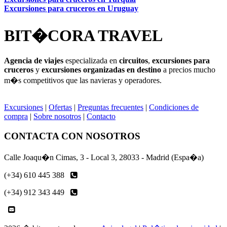
Excursiones para cruceros en Uruguay
BIT�CORA TRAVEL
Agencia de viajes
especializada en
circuitos
,
excursiones para
cruceros
y
excursiones organizadas en destino
a precios mucho
m�s competitivos que las navieras y operadores.
Excursiones
|
Ofertas
|
Preguntas frecuentes
|
Condiciones de
compra
|
Sobre nosotros
|
Contacto
CONTACTA CON NOSOTROS
Calle Joaqu�n Cimas, 3 - Local 3, 28033 - Madrid (Espa�a)
(+34) 610 445 388
(+34) 912 343 449