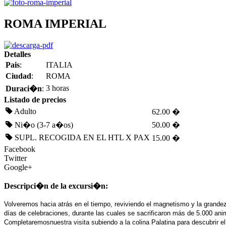
ROMA IMPERIAL
Detalles
Pais
:
ITALIA
Ciudad
:
ROMA
3 horas
Duraci�n
:
Listado de precios
Adulto
62.00 �
Ni�o (3-7 a�os)
50.00 �
SUPL. RECOGIDA EN EL HTL X PAX
15.00 �
Facebook
Twitter
Google+
Descripci�n de la excursi�n:
Volveremos hacia atrás en el tiempo, reviviendo el magnetismo y la grandez
días de celebraciones, durante las cuales se sacrificaron más de 5.000 anima
Completaremosnuestra visita subiendo a la colina Palatina para descubrir el 