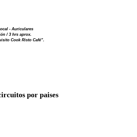
local - Auriculares
ión / 3 hrs aprox.
isito Cook Risto Café”.
ircuitos por paises