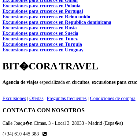
Excursiones para cruceros en Oman
Excursiones para cruceros en Polonia
Excursiones para cruceros en Portugal
Excursiones para cruceros en Reino unido
Excursiones para cruceros en Republica dominicana
Excursiones para cruceros en Rusia
Excursiones para cruceros en Suecia
Excursiones para cruceros en Tunez
Excursiones para cruceros en Turquia
Excursiones para cruceros en Uruguay
BIT�CORA TRAVEL
Agencia de viajes
especializada en
circuitos
,
excursiones para cruc
Excursiones
|
Ofertas
|
Preguntas frecuentes
|
Condiciones de compra
CONTACTA CON NOSOTROS
Calle Joaqu�n Cimas, 3 - Local 3, 28033 - Madrid (Espa�a)
(+34) 610 445 388