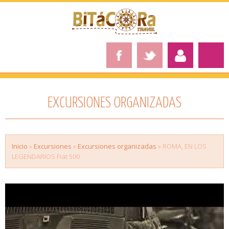
EXCURSIONES ORGANIZADAS
Inicio
»
Excursiones
»
Excursiones organizadas
» ROMA, EN LOS
LEGENDARIOS Fiat 500