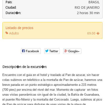
Pais
:
BRASIL
Ciudad
:
RIO DE JANEIRO
Duraci�n
:
2 horas 30 min
Listado de precios
Adulto
69.00 �
Facebook
Twitter
Google+
Descripci�n de la excursi�n:
Encuentro con el guia en el hotel y traslado al Pan de azucar, sin hacer
colas subimos en teleférico a la montaña de Pan de azúcar, haremos una
breve parada en un punto estratégico aproximadamente a 215 metros
(700 pies) por encima del nivel del mar. Momento de capturar en fotos
unas vistas panorámicas sin igual de la ciudad, la Bahía de Guanabara,
el puente Rio-Niteroi y la montaña del Corcovado. Luego, subimos al pico
de Pan de azúcar para disfrutar de unas vistas de la playa de