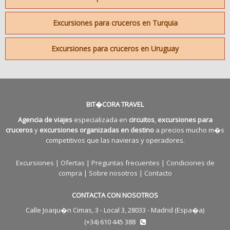
Excursiones para cruceros en Turquia
Excursiones para cruceros en Uruguay
BIT�CORA TRAVEL
Agencia de viajes
especializada en
circuitos
,
excursiones para
cruceros
y
excursiones organizadas en destino
a precios mucho m�s
competitivos que las navieras y operadores.
Excursiones
|
Ofertas
|
Preguntas frecuentes
|
Condiciones de
compra
|
Sobre nosotros
|
Contacto
CONTACTA CON NOSOTROS
Calle Joaqu�n Cimas, 3 - Local 3, 28033 - Madrid (Espa�a)
(+34) 610 445 388