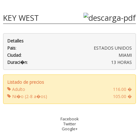
KEY WEST
Detalles
Pais
:
ESTADOS UNIDOS
Ciudad
:
MIAMI
Duraci�n
:
13 HORAS
Listado de precios
Adulto
116.00 �
Ni�o (2-8 a�os)
105.00 �
Facebook
Twitter
Google+