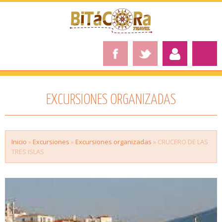
EXCURSIONES ORGANIZADAS
Inicio
»
Excursiones
»
Excursiones organizadas
» CRUCERO DE LAS
TRES ISLAS