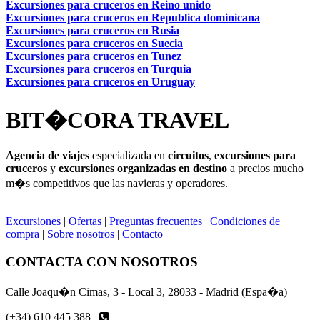
Excursiones para cruceros en Reino unido
Excursiones para cruceros en Republica dominicana
Excursiones para cruceros en Rusia
Excursiones para cruceros en Suecia
Excursiones para cruceros en Tunez
Excursiones para cruceros en Turquia
Excursiones para cruceros en Uruguay
BIT�CORA TRAVEL
Agencia de viajes
especializada en
circuitos
,
excursiones para
cruceros
y
excursiones organizadas en destino
a precios mucho
m�s competitivos que las navieras y operadores.
Excursiones
|
Ofertas
|
Preguntas frecuentes
|
Condiciones de
compra
|
Sobre nosotros
|
Contacto
CONTACTA CON NOSOTROS
Calle Joaqu�n Cimas, 3 - Local 3, 28033 - Madrid (Espa�a)
(+34) 610 445 388