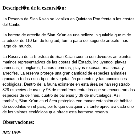
Descripci�n de la excursi�n:
La Reserva de Sian Ka'an se localiza en Quintana Roo frente a las costas
del Caribe.
La barrera de arrecife de Sian Ka'an es una belleza inigualable que mide
alrededor de 110 km de longitud, forma parte del segundo arrecife más
largo del mundo.
La Reserva de la Biosfera de Sian Ka'an cuenta con diversos ambientes
marinos representativos de las costas del Estado, incluyendo: playas
arenosas, manglares, bahías someras, playas rocosas, marismas y
arrecifes. La reserva protege una gran cantidad de especies animales
gracias a todos esos tipos de vegetación presentes y las condiciones
ecológicas. Dentro de la fauna existente en esta área se han registrado
326 especies de aves y 96 de mamíferos entre los que se encuentran dos
especies de delfines, cuatro de ballenas y 39 de murciélagos. Así
también, Sian Ka'an es el área protegida con mayor extensión de hábitat
de cocodrilos en el país, por lo que cualquier visitante apreciará cada uno
de los valores ecológicos que ofrece esta hermosa reserva.
Observaciones:
INCLUYE: