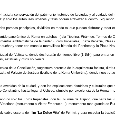
o hacia la conservación del patrimonio histórico de la ciudad y al cuidado del
l” y sólo los autobuses urbanos y taxis podrán atravezar el centro. Siguiendo 
 dos paradas principales, divididas en modo tal que puedan disfrutar y toca
rido panorámico de Roma en autobus, (Isla Tiberina, Pirámide, Termes de Car
numentos emblemáticos de la ciudad (Foros Imperiales, Plaza Venezia, Plaza de
escuchar y tocar con mano la maravillosa historia del Pantheon y la Plaza Na
Ciudad del Vaticano, donde desfrutarán del tiempo libre (1.15H), para entrar e
s, estatuas y otros souvenirs.
nida de la Conciliación, sugestuva herencia de la arquitectura facista, disfr
ta el Palacio de Justicia (Edificio de la Roma Umbertina), donde nuestro aut
 avenidas de la ciudad, y con las explicaciones históricas y culturales que 
e Constantino hasta llegar al Coliseo, símbolo por excelencia de la Roma Impe
no no solo los Foros Imperiales, con la Columna de Trajano, que narra las v
El Vittoriano (monumento a Victor Emanuele II) monumento más grande de Eu
lvidable escena del film “
La Dolce Vita
” de
Fellini
, y para respetar la tradi