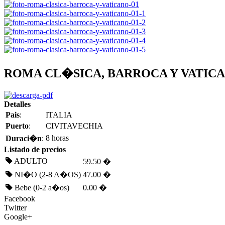
ROMA CL�SICA, BARROCA Y VATICAN
Detalles
Pais
:
ITALIA
Puerto
:
CIVITAVECHIA
8 horas
Duraci�n
:
Listado de precios
ADULTO
59.50 �
NI�O (2-8 A�OS)
47.00 �
Bebe (0-2 a�os)
0.00 �
Facebook
Twitter
Google+