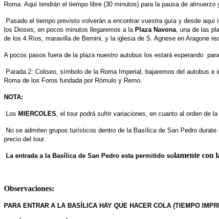
Roma. Aquí tendrán el tiempo libre (30 minutos) para la pausa de almuerz
Pasado el tiempo previsto volverán a encontrar vuestra guía y desde aquí in
los Dioses, en pocos minutos llegaremos a la
Plaza Navona
, una de las p
de los 4 Ríos, maravilla de Bernini, y la iglesia de S. Agnese en Aragone re
A pocos pasos fuera de la plaza nuestro autobus los estará esperando para 
Parada 2: Coliseo, símbolo de la Roma Imperial, bajaremos del autobus e ini
Roma de los Foros fundada por Rómulo y Remo.
NOTA:
Los
MIERCOLES
, el tour podrá sufrir variaciones, en cuanto al orden de 
No se admiten grupos turísticos dentro de la Basílica de San Pedro durate l
precio del tour.
lamente con l
La entrada a la Basílica de San Pedro esta permitido so
Observaciones:
PARA ENTRAR A LA BASÍLICA HAY QUE HACER COLA (TIEMPO IMPRE