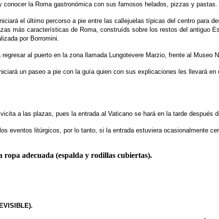
o y conocer la Roma gastronómica con sus famosos helados, pizzas y pastas.
iciará el último percorso a pie entre las callejuelas típicas del centro para
lazas más características de Roma, construíds sobre los restos del antiguo 
alizada por Borromini.
regresar al puerto en la zona llamada Lungotevere Marzio, frente al Museo N
ciará un paseo a pie con la guía quien con sus explicaciones les llevará en u
la vicita a las plazas, pues la entrada al Vaticano se hará en la tarde después 
os eventos litúrgicos, por lo tanto, si la entrada estuviera ocasionalmente 
a ropa adecuada (espalda y rodillas cubiertas).
VISIBLE).