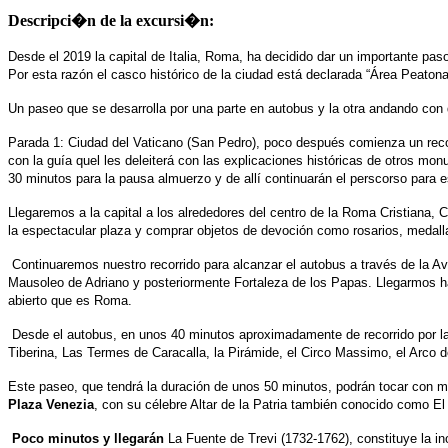
Descripci�n de la excursi�n:
Desde el 2019 la capital de Italia, Roma, ha decidido dar un importante pas
Por esta razón el casco histórico de la ciudad está declarada “Área Peatona
Un paseo que se desarrolla por una parte en autobus y la otra andando con
Parada 1: Ciudad del Vaticano (San Pedro), poco después comienza un recor
con la guía quel les deleiterá con las explicaciones históricas de otros mo
30 minutos para la pausa almuerzo y de allí continuarán el perscorso para 
Llegaremos a la capital a los alrededores del centro de la Roma Cristiana, 
la espectacular plaza y comprar objetos de devoción como rosarios, medalla
Continuaremos nuestro recorrido para alcanzar el autobus a través de la Ave
Mausoleo de Adriano y posteriormente Fortaleza de los Papas. Llegarmos has
abierto que es Roma.
Desde el autobus, en unos 40 minutos aproximadamente de recorrido por las
Tiberina, Las Termes de Caracalla, la Pirámide, el Circo Massimo, el Arco d
Este paseo, que tendrá la duración de unos 50 minutos, podrán tocar con ma
Plaza Venezia
, con su célebre Altar de la Patria también conocido como 
Poco minutos y llegarán
La Fuente de Trevi (1732-1762), constituye la ino