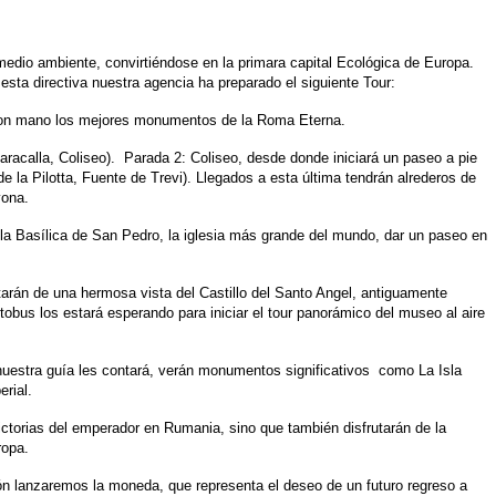
 medio ambiente, convirtiéndose en la primara capital Ecológica de Europa.
esta directiva nuestra agencia ha preparado el siguiente Tour:
r con mano los mejores monumentos de la Roma Eterna.
acalla, Coliseo). Parada 2: Coliseo, desde donde iniciará un paseo a pie
 la Pilotta, Fuente de Trevi). Llegados a esta última tendrán alrederos de
vona.
n la Basílica de San Pedro, la iglesia más grande del mundo, dar un paseo en
utarán de una hermosa vista del Castillo del Santo Angel, antiguamente
obus los estará esperando para iniciar el tour panorámico del museo al aire
nuestra guía les contará, verán monumentos significativos como La Isla
rial.
ictorias del emperador en Rumania, sino que también disfrutarán de la
ropa.
ción lanzaremos la moneda, que representa el deseo de un futuro regreso a