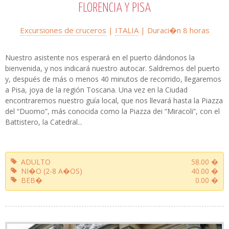
FLORENCIA Y PISA
Excursiones de cruceros
|
ITALIA
| Duraci�n
8 horas
Nuestro asistente nos esperará en el puerto dándonos la
bienvenida, y nos indicará nuestro autocar. Saldremos del puerto
y, después de más o menos 40 minutos de recorrido, llegaremos
a Pisa, joya de la región Toscana. Una vez en la Ciudad
encontraremos nuestro guía local, que nos llevará hasta la Piazza
del “Duomo”, más conocida como la Piazza dei “Miracoli”, con el
Battistero, la Catedral...
ADULTO
58.00 �
NI�O (2-8 A�OS)
40.00 �
BEB�
0.00 �