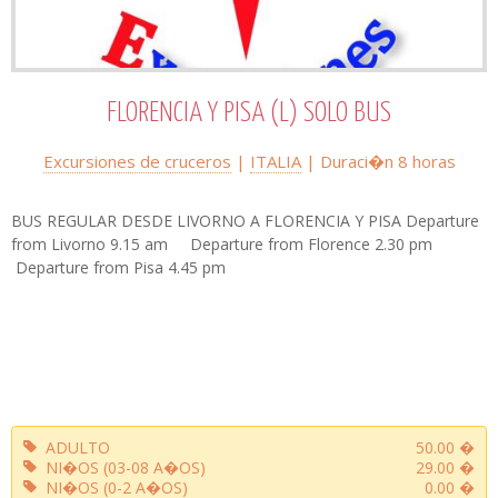
FLORENCIA Y PISA (L) SOLO BUS
Excursiones de cruceros
|
ITALIA
| Duraci�n
8 horas
BUS REGULAR DESDE LIVORNO A FLORENCIA Y PISA Departure
from Livorno 9.15 am Departure from Florence 2.30 pm
Departure from Pisa 4.45 pm
ADULTO
50.00 �
NI�OS (03-08 A�OS)
29.00 �
NI�OS (0-2 A�OS)
0.00 �