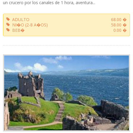
un crucero por los canales de 1 hora, aventura...
ADULTO
68.00 �
NI�O (2-8 A�OS)
58.00 �
BEB�
0.00 �