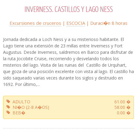
INVERNESS. CASTILLOS Y LAGO NESS
Excursiones de cruceros
|
ESCOCIA
| Duraci�n
8 horas
Jornada dedicada a Loch Ness y a su misterioso habitante. El
Lago tiene una extensión de 23 millas entre Inverness y Fort
Augustus. Desde Inverness, saldremos en Barco para disfrutar de
la ruta Jocobite Cruise, recorriendo y desvelando todos los
misterios del lago. Visita de las ruinas del Castillo de Urquhart,
que goza de una posición excelente con vista al lago. El castillo ha
sido saqueado varias veces durante los siglos y destruido en
1692. Por último,...
ADULTO
61.00 �
NI�O (2-8 A�OS)
58.00 �
BEB�
0.00 �