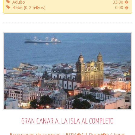
Adulto
33.00 �
Bebe (0-2 a�os)
0.00 �
GRAN CANARIA. LA ISLA AL COMPLETO
Excursiones de cruceros
|
ESPA�A
| Duraci�n
4 horas