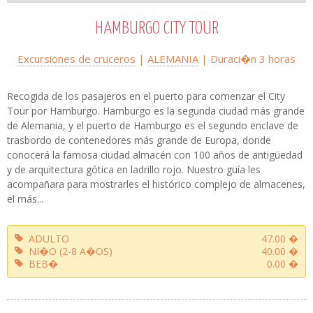
HAMBURGO CITY TOUR
Excursiones de cruceros
|
ALEMANIA
| Duraci�n
3 horas
Recogida de los pasajeros en el puerto para comenzar el City
Tour por Hamburgo. Hamburgo es la segunda ciudad más grande
de Alemania, y el puerto de Hamburgo es el segundo enclave de
trasbordo de contenedores más grande de Europa, donde
conocerá la famosa ciudad almacén con 100 años de antigüedad
y de arquitectura gótica en ladrillo rojo. Nuestro guía les
acompañara para mostrarles el histórico complejo de almacenes,
el más...
ADULTO
47.00 �
NI�O (2-8 A�OS)
40.00 �
BEB�
0.00 �