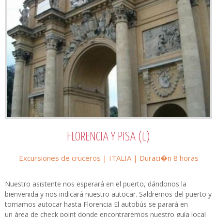
FLORENCIA Y PISA (L)
Excursiones de cruceros
|
ITALIA
| Duraci�n
8 horas
Nuestro asistente nos esperará en el puerto, dándonos la
bienvenida y nos indicará nuestro autocar. Saldremos del puerto y
tomamos autocar hasta Florencia El autobús se parará en
un área de check point donde encontraremos nuestro guía local