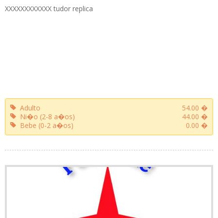
XXXXXXXXXXXX tudor replica
Adulto
54.00 �
Ni�o (2-8 a�os)
44.00 �
Bebe (0-2 a�os)
0.00 �