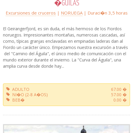
�GUILAS
Excursiones de cruceros
|
NORUEGA
| Duraci�n
3,5 horas
El Geirangerfjord, es sin duda, el más hermoso de los Fiordos
noruegos. Impresionantes montañas, numerosas cascadas, así
como, típicas granjas enclavadas en empinadas laderas dan al
Fiordo un carácter único. Empezamos nuestra excursión a través
del "Camino del Águila", el único medio de comunicación con el
mundo exterior durante el invierno. La "Curva del Águila", una
amplia curva desde donde hay...
ADULTO
67.00 �
NI�O (2-8 A�OS)
57.00 �
BEB�
0.00 �