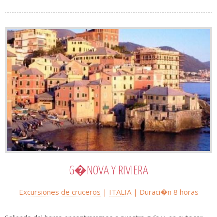
G�NOVA Y RIVIERA
Excursiones de cruceros
|
ITALIA
| Duraci�n
8 horas