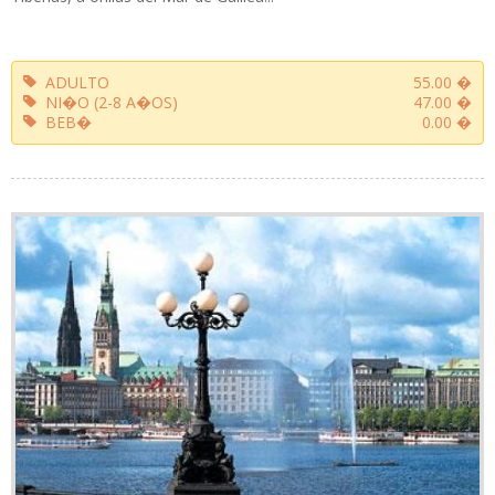
ADULTO
55.00 �
NI�O (2-8 A�OS)
47.00 �
BEB�
0.00 �