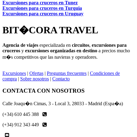
Excursiones para cruceros en Tunez
Excursiones para cruceros en Turquia
Excursiones para cruceros en Uruguay
BIT�CORA TRAVEL
Agencia de viajes
especializada en
circuitos
,
excursiones para
cruceros
y
excursiones organizadas en destino
a precios mucho
m�s competitivos que las navieras y operadores.
Excursiones
|
Ofertas
|
Preguntas frecuentes
|
Condiciones de
compra
|
Sobre nosotros
|
Contacto
CONTACTA CON NOSOTROS
Calle Joaqu�n Cimas, 3 - Local 3, 28033 - Madrid (Espa�a)
(+34) 610 445 388
(+34) 912 343 449