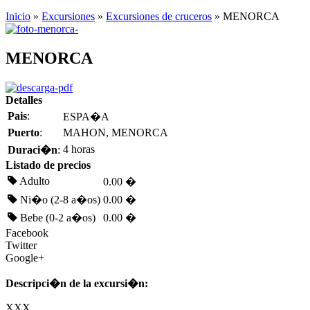
Inicio
»
Excursiones
»
Excursiones de cruceros
» MENORCA
MENORCA
Detalles
Pais
:
ESPA�A
Puerto
:
MAHON, MENORCA
4 horas
Duraci�n
:
Listado de precios
Adulto
0.00 �
Ni�o (2-8 a�os)
0.00 �
Bebe (0-2 a�os)
0.00 �
Facebook
Twitter
Google+
Descripci�n de la excursi�n:
XXX