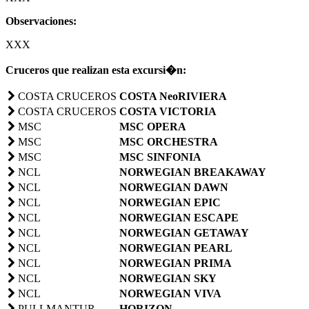
Observaciones:
XXX
Cruceros que realizan esta excursi�n:
COSTA CRUCEROS
COSTA NeoRIVIERA
COSTA CRUCEROS
COSTA VICTORIA
MSC
MSC OPERA
MSC
MSC ORCHESTRA
MSC
MSC SINFONIA
NCL
NORWEGIAN BREAKAWAY
NCL
NORWEGIAN DAWN
NCL
NORWEGIAN EPIC
NCL
NORWEGIAN ESCAPE
NCL
NORWEGIAN GETAWAY
NCL
NORWEGIAN PEARL
NCL
NORWEGIAN PRIMA
NCL
NORWEGIAN SKY
NCL
NORWEGIAN VIVA
PULLMANTUR
HORIZON