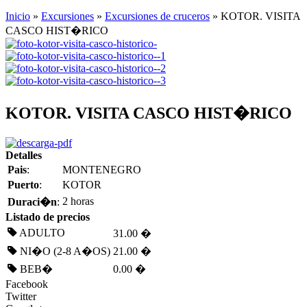
Inicio
»
Excursiones
»
Excursiones de cruceros
» KOTOR. VISITA
CASCO HIST�RICO
KOTOR. VISITA CASCO HIST�RICO
Detalles
Pais
:
MONTENEGRO
Puerto
:
KOTOR
2 horas
Duraci�n
:
Listado de precios
ADULTO
31.00 �
NI�O (2-8 A�OS)
21.00 �
BEB�
0.00 �
Facebook
Twitter