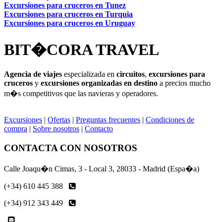
Excursiones para cruceros en Tunez
Excursiones para cruceros en Turquia
Excursiones para cruceros en Uruguay
BIT�CORA TRAVEL
Agencia de viajes
especializada en
circuitos
,
excursiones para
cruceros
y
excursiones organizadas en destino
a precios mucho
m�s competitivos que las navieras y operadores.
Excursiones
|
Ofertas
|
Preguntas frecuentes
|
Condiciones de
compra
|
Sobre nosotros
|
Contacto
CONTACTA CON NOSOTROS
Calle Joaqu�n Cimas, 3 - Local 3, 28033 - Madrid (Espa�a)
(+34) 610 445 388
(+34) 912 343 449