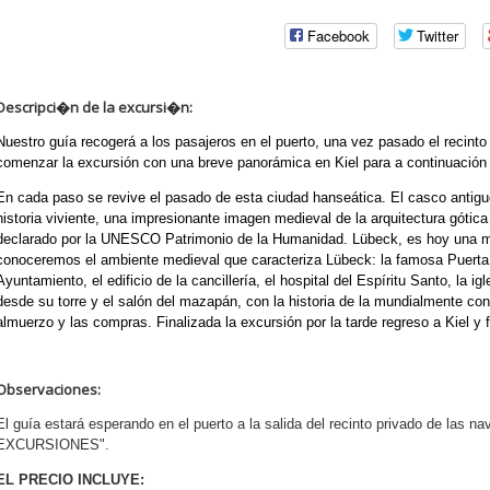
Facebook
Twitter
Descripci�n de la excursi�n:
Nuestro guía recogerá a los pasajeros en el puerto, una vez pasado el recinto 
comenzar la excursión con una breve panorámica en Kiel para a continuación 
En cada paso se revive el pasado de esta ciudad hanseática. El casco antigu
historia viviente, una impresionante imagen medieval de la arquitectura gótica
declarado por la UNESCO Patrimonio de la Humanidad. Lübeck, es hoy una mod
conoceremos el ambiente medieval que caracteriza Lübeck: la famosa Puerta d
Ayuntamiento, el edificio de la cancillería, el hospital del Espíritu Santo, la 
desde su torre y el salón del mazapán, con la historia de la mundialmente con
almuerzo y las compras. Finalizada la excursión por la tarde regreso a Kiel y f
Observaciones:
El guía estará esperando en el puerto a la salida del recinto privado de las n
EXCURSIONES".
EL PRECIO INCLUYE: