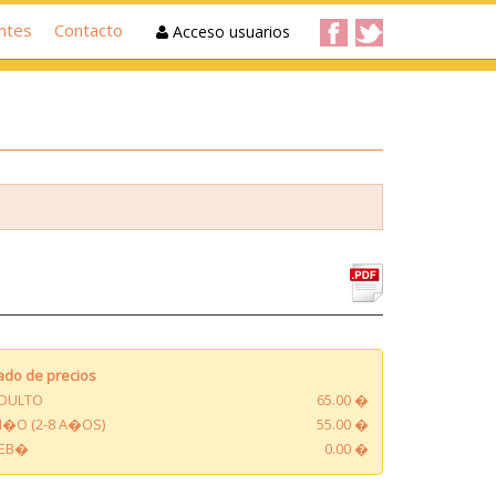
ntes
Contacto
Acceso usuarios
tado de precios
DULTO
65.00 �
I�O (2-8 A�OS)
55.00 �
EB�
0.00 �