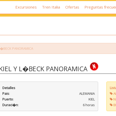
Excursiones
Tren Italia
Ofertas
Preguntas frecue
Y L�BECK PANORAMICA
KIEL Y L�BECK PANORAMICA
Detalles
Lis
Pais
:
ALEMANIA
A
Puerto
:
KIEL
N
Duraci�n
:
6 horas
B