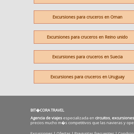
Excursiones para cruceros en Oman
Excursiones para cruceros en Reino unido
Excursiones para cruceros en Suecia
Excursiones para cruceros en Uruguay
BIT�CORA TRAVEL
Agencia de viajes
especializada en
circuitos
,
excursiones
precios mucho m�s competitivos que las navieras y ope
Excursiones
|
Ofertas
|
Preguntas frecuentes
|
Condici