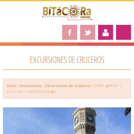
EXCURSIONES DE CRUCEROS
Inicio
»
Excursiones
»
Excursiones de cruceros
» IZMIR. �FESO Y
CASA DE LA VIRGEN MAR�A