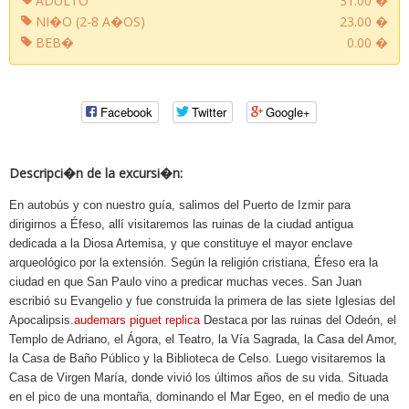
ADULTO
31.00 �
NI�O (2-8 A�OS)
23.00 �
BEB�
0.00 �
Facebook
Twitter
Google+
Descripci�n de la excursi�n:
En autobús y con nuestro guía, salimos del Puerto de Izmir para
dirigirnos a Éfeso, allí visitaremos las ruinas de la ciudad antigua
dedicada a la Diosa Artemisa, y que constituye el mayor enclave
arqueológico por la extensión. Según la religión cristiana, Éfeso era la
ciudad en que San Paulo vino a predicar muchas veces. San Juan
escribió su Evangelio y fue construida la primera de las siete Iglesias del
Apocalipsis.
audemars piguet replica
Destaca por las ruinas del Odeón, el
Templo de Adriano, el Ágora, el Teatro, la Vía Sagrada, la Casa del Amor,
la Casa de Baño Público y la Biblioteca de Celso. Luego visitaremos la
Casa de Virgen María, donde vivió los últimos años de su vida. Situada
en el pico de una montaña, dominando el Mar Egeo, en el medio de una