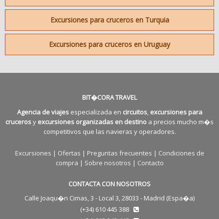
Excursiones para cruceros en Turquia
Excursiones para cruceros en Uruguay
BIT�CORA TRAVEL
Agencia de viajes
especializada en
circuitos
,
excursiones para
cruceros
y
excursiones organizadas en destino
a precios mucho m�s
competitivos que las navieras y operadores.
Excursiones
|
Ofertas
|
Preguntas frecuentes
|
Condiciones de
compra
|
Sobre nosotros
|
Contacto
CONTACTA CON NOSOTROS
Calle Joaqu�n Cimas, 3 - Local 3, 28033 - Madrid (Espa�a)
(+34) 610 445 388