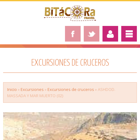
EXCURSIONES DE CRUCEROS
Inicio
»
Excursiones
»
Excursiones de cruceros
» ASHDOD.
MASSADA Y MAR MUERTO (02)