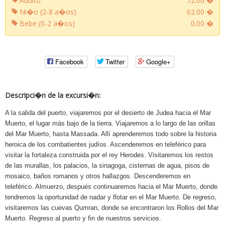
Adulto
72.00 �
Ni�o (2-8 a�os)
62.00 �
Bebe (0-2 a�os)
0.00 �
Facebook
Twitter
Google+
Descripci�n de la excursi�n:
A la salida del puerto, viajaremos por el desierto de Judea hacia el Mar
Muerto, el lugar más bajo de la tierra. Viajaremos a lo largo de las orillas
del Mar Muerto, hasta Massada. Allí aprenderemos todo sobre la historia
heroica de los combatientes judíos. Ascenderemos en teleférico para
visitar la fortaleza construida por el rey Herodes. Visitaremos los restos
de las murallas, los palacios, la sinagoga, cisternas de agua, pisos de
mosaico, baños romanos y otros hallazgos. Descenderemos en
teleférico. Almuerzo, después continuaremos hacia el Mar Muerto, donde
tendremos la oportunidad de nadar y flotar en el Mar Muerto. De regreso,
visitaremos las cuevas Qumran, donde se encontraron los Rollos del Mar
Muerto. Regreso al puerto y fin de nuestros servicios.