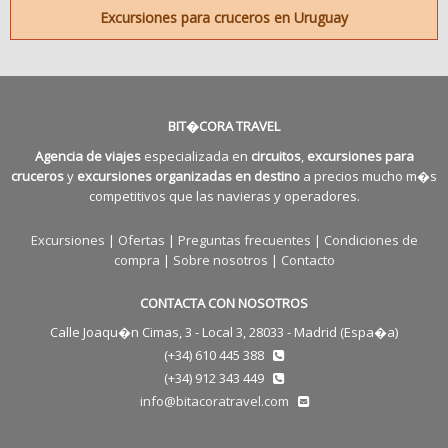
Excursiones para cruceros en Uruguay
BIT�CORA TRAVEL
Agencia de viajes
especializada en
circuitos
,
excursiones para
cruceros
y
excursiones organizadas en destino
a precios mucho m�s
competitivos que las navieras y operadores.
Excursiones
|
Ofertas
|
Preguntas frecuentes
|
Condiciones de
compra
|
Sobre nosotros
|
Contacto
CONTACTA CON NOSOTROS
Calle Joaqu�n Cimas, 3 - Local 3, 28033 - Madrid (Espa�a)
(+34) 610 445 388
(+34) 912 343 449
info@bitacoratravel.com