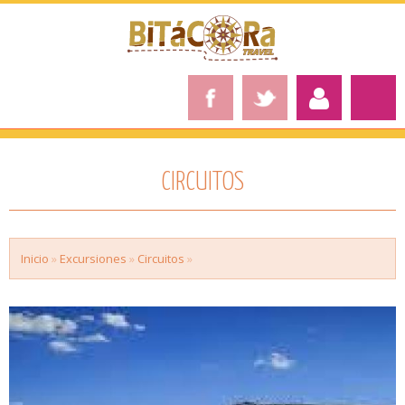
CIRCUITOS
Inicio
»
Excursiones
»
Circuitos
»